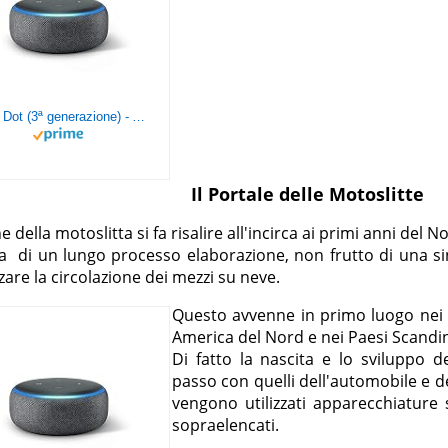
Echo Dot (3ª generazione) - Altoparlante intelligente con integrazione Alexa - Tessuto antracite
Il Portale delle Motoslitte
ne della motoslitta si fa risalire all'incirca ai primi anni del 
tta di un lungo processo elaborazione, non frutto di una s
zare la circolazione dei mezzi su neve.
Questo avvenne in primo luogo nei Pa
America del Nord e nei Paesi Scandin
Di fatto la nascita e lo sviluppo d
passo con quelli dell'automobile e d
vengono utilizzati apparecchiature 
sopraelencati.