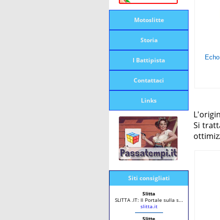
Motoslitte
Storia
I Battipista
Contattaci
Links
L'origi
Si tra
ottimiz
Siti consigliati
Slitta
SLITTA .IT: Il Portale sulla s...
slitta.it
Slitte