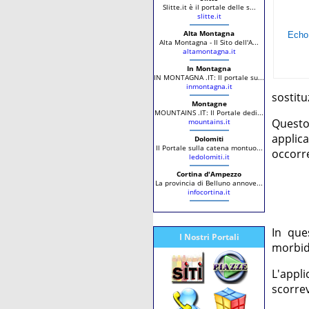
Slitte.it è il portale delle s...
slitte.it
Alta Montagna
Alta Montagna - Il Sito dell'A...
altamontagna.it
In Montagna
IN MONTAGNA .IT: Il portale su...
inmontagna.it
sostitu
Montagne
MOUNTAINS .IT: Il Portale dedi...
Questo
mountains.it
applic
Dolomiti
Il Portale sulla catena montuo...
occorr
ledolomiti.it
Cortina d'Ampezzo
La provincia di Belluno annove...
infocortina.it
In que
I Nostri Portali
morbid
L'appli
scorrev