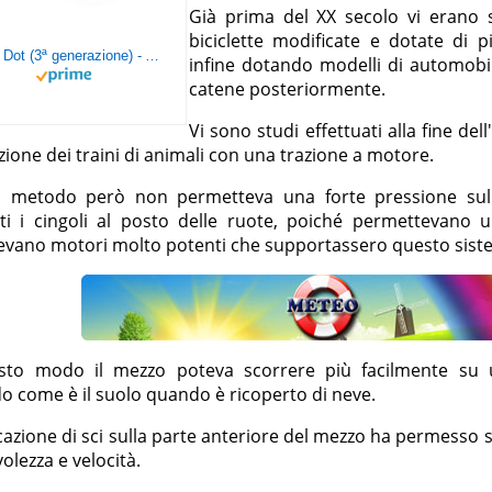
Già prima del XX secolo vi erano s
biciclette modificate e dotate di 
Echo Dot (3ª generazione) - Altoparlante intelligente con integrazione Alexa - Tessuto antracite
infine dotando modelli di automobili
catene posteriormente.
Vi sono studi effettuati alla fine del
zione dei traini di animali con una trazione a motore.
 metodo però non permetteva una forte pressione sul
ati i cingoli al posto delle ruote, poiché permettevano 
evano motori molto potenti che supportassero questo sist
sto modo il mezzo poteva scorrere più facilmente su u
o come è il suolo quando è ricoperto di neve.
cazione di sci sulla parte anteriore del mezzo ha permesso
olezza e velocità.