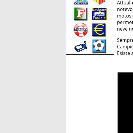
Attual
notevol
motosl
permett
neve n
Sempre
Campion
Esiste