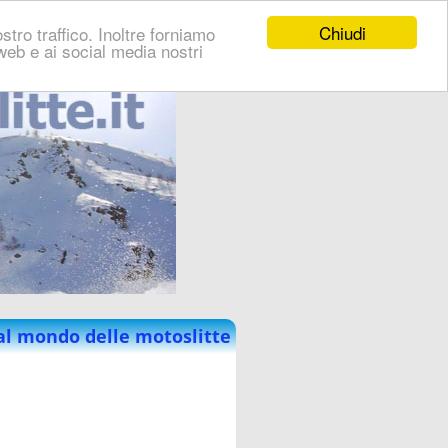
Chiudi
stro traffico. Inoltre forniamo
i web e ai social media nostri
al mondo delle motoslitte